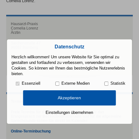
Cornelia Lorenz.
Hausarzt-Praxis
Cornelia Lorenz
Ärztin
Siechenstraße 47
Datenschutz
96052 Bamberg
Herzlich willkommen! Um unsere Website für Sie optimal zu
Telefon: 0951-61059
Telefax: 0951-68389
gestalten und fortlaufend zu verbessern, verwenden wir
Cookies. So können wir Ihnen das bestmögliche Nutzererlebnis
bieten.
Essenziell
Externe Medien
Statistik
Akzeptieren
Termine online buchen — rund um die Uhr
Freie Termine für die Infektionssprechstunde, für das
Einstellungen übernehmen
Erstgespräch zur Beckenbodentherapie und für die allgemeine
Sprechstunde sehen Sie direkt im Kalender.
Online-Terminbuchung