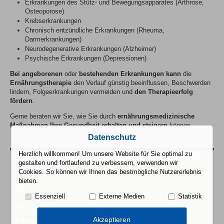
Erkrankungen des Stütz- und Bewegungsapparates (Arthrose,
Osteoporose)
Krebserkrankungen
Chronisch entzündliche Erkrankungen (Rheuma,
Darmerkrankungen)
Neurodegenerative Erkrankungen (Alzheimer)
Psychische Erkrankungen (Depressionen)
Bei angeborenen
oder
bestehenden Erkrankungen
kann
die
Ernährungstherapie
den Verlauf günstig beeinflussen, Beschwerden
lindern, Folgeerkrankungen vermeiden und
den Therapieerfolg
fördern
.
Gerne beraten wir Sie, wie Sie durch
ernährungsmedizinische
Maßnahmen Ihre Gesundheit
erhalten und
steigern
können.
Datenschutz
Herzlich willkommen! Um unsere Website für Sie optimal zu
Hausarzt-Praxis
gestalten und fortlaufend zu verbessern, verwenden wir
Cornelia Lorenz
Cookies. So können wir Ihnen das bestmögliche Nutzererlebnis
Ärztin
bieten.
Siechenstraße 47
Essenziell
Externe Medien
Statistik
96052 Bamberg
Telefon: 0951-61059
Akzeptieren