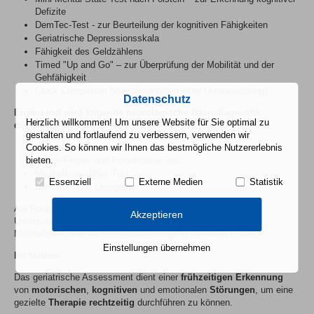
Defizite
DemTec-Test - zur Beurteilung der kognitiven Fähigkeiten
Geriatrische Depressionsskala
Fähigkeit des Geldzählens
Timed "Up and Go" – zur Überprüfung der Mobilität und der
Gehfähigkeit
Clock Completion (Vervollständigen einer Uhrenzeichung)
Datenschutz
Ergänzend wird folgende neurologische Basisdiagnostik
Herzlich willkommen! Um unsere Website für Sie optimal zu
durchgeführt:
gestalten und fortlaufend zu verbessern, verwenden wir
Unterberger Tret-Test
Cookies. So können wir Ihnen das bestmögliche Nutzererlebnis
bieten.
Finger-Finger- und Finger-Nase-Test
Muskeleigenreflex-Test
Essenziell
Externe Medien
Statistik
Blindlinie- und Liniegehen
Als Folge der diagnostischen Erkenntnisse können weitere
Akzeptieren
Untersuchungen, die Gabe von Medikamenten, pflegerische
Maßnahmen oder die Hilfsmittelversorgung erforderlich sein.
Einstellungen übernehmen
Ihr Nutzen
Das geriatrische Assessment dient einer
frühzeitigen Erkennung
von
motorischen
,
kognitiven
und emotionalen
Störungen
, um eine
gezielte
Therapie rechtzeitig
durchführen zu können.