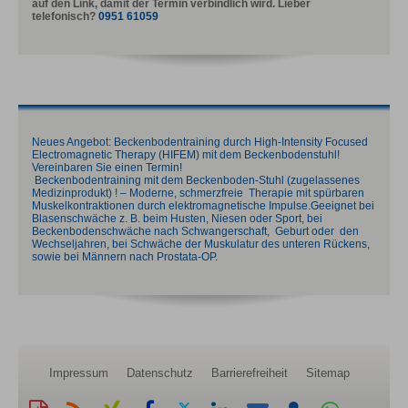
auf den Link, damit der Termin verbindlich wird. Lieber
telefonisch?
0951 61059
Neues Angebot: Beckenbodentraining durch High-Intensity Focused
Electromagnetic Therapy (HIFEM) mit dem Beckenbodenstuhl!
Vereinbaren Sie einen Termin!
Beckenbodentraining mit dem Beckenboden-Stuhl (zugelassenes
Medizinprodukt) ! – Moderne, schmerzfreie Therapie mit spürbaren
Muskelkontraktionen durch elektromagnetische Impulse.Geeignet bei
Blasenschwäche z. B. beim Husten, Niesen oder Sport, bei
Beckenbodenschwäche nach Schwangerschaft, Geburt oder den
Wechseljahren, bei Schwäche der Muskulatur des unteren Rückens,
sowie bei Männern nach Prostata-OP.
Impressum
Datenschutz
Barrierefreiheit
Sitemap
Diese
RSS-
Auf
Auf
Auf
Auf
Per
vCard
Auf